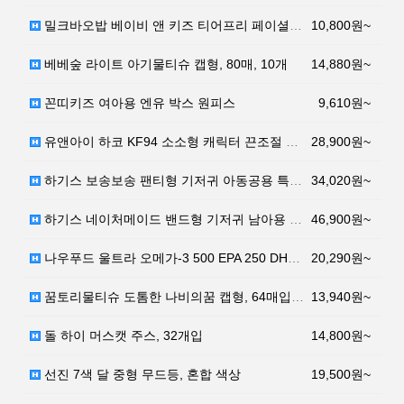
밀크바오밥 베이비 앤 키즈 티어프리 페이셜 폼 오렌지향…
10,800원~
베베숲 라이트 아기물티슈 캡형, 80매, 10개
14,880원~
꼰띠키즈 여아용 엔유 박스 원피스
9,610원~
유앤아이 하코 KF94 소소형 캐릭터 끈조절 미세먼지 …
28,900원~
하기스 보송보송 팬티형 기저귀 아동공용 특대형 5단계(…
34,020원~
하기스 네이처메이드 밴드형 기저귀 남아용 소형 2단계(…
46,900원~
나우푸드 울트라 오메가-3 500 EPA 250 DHA…
20,290원~
꿈토리물티슈 도톰한 나비의꿈 캡형, 64매입, 20개
13,940원~
돌 하이 머스캣 주스, 32개입
14,800원~
선진 7색 달 중형 무드등, 혼합 색상
19,500원~