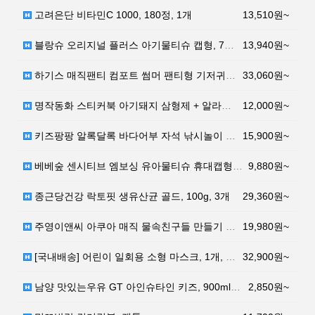
고려은단 비타민C 1000, 180정, 1개
13,510원~
블랑슈 오리지널 플러스 아기물티슈 캡형, 70매입, 1…
13,940원~
하기스 매직팬티 컴포트 썸머 팬티형 기저귀 특대형 5단…
33,060원~
명작동화 스티커북 아기돼지 삼형제 + 알라딘과 요술램프…
12,000원~
키즈팡팡 알록달록 바다어부 자석 낚시놀이 67p, 혼합…
15,900원~
베베숲 센시티브 엠보싱 유아물티슈 휴대캡형, 20매, …
9,880원~
종근당건강 락토핏 생유산균 골드, 100g, 3개
29,360원~
주영이앤씨 아쿠아 매직 물속친구들 만들기 플레이 세트,…
19,980원~
[국내배송] 어린이 일회용 소형 마스크, 1개, 50매
32,900원~
남양 맛있는우유 GT 아인슈타인 키즈, 900ml, 1…
2,850원~