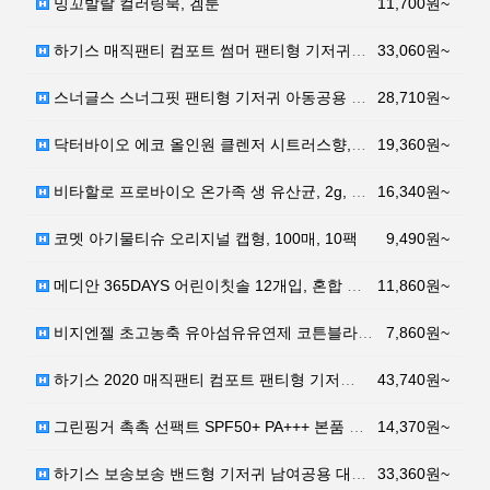
밍꼬발랄 컬러링북, 겜툰
11,700원~
하기스 매직팬티 컴포트 썸머 팬티형 기저귀 대형 4단계…
33,060원~
스너글스 스너그핏 팬티형 기저귀 아동공용 특대형 XL …
28,710원~
닥터바이오 에코 올인원 클렌저 시트러스향, 500ml,…
19,360원~
비타할로 프로바이오 온가족 생 유산균, 2g, 150포
16,340원~
코멧 아기물티슈 오리지널 캡형, 100매, 10팩
9,490원~
메디안 365DAYS 어린이칫솔 12개입, 혼합 색상,…
11,860원~
비지엔젤 초고농축 유아섬유유연제 코튼블라썸, 1.2L,…
7,860원~
하기스 2020 매직팬티 컴포트 팬티형 기저귀 남아용 …
43,740원~
그린핑거 촉촉 선팩트 SPF50+ PA+++ 본품 16…
14,370원~
하기스 보송보송 밴드형 기저귀 남여공용 대형 4단계(1…
33,360원~