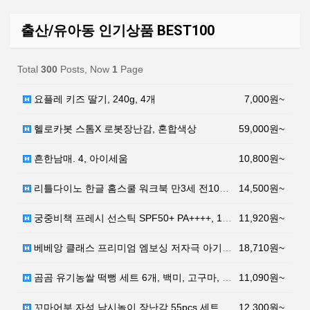
출산/유아동 인기상품 BEST100
Total
300
Posts, Now
1
Page
요플레 키즈 딸기, 240g, 4개
7,000원~
헬로카봇 스톰X 로봇장난감, 혼합색상
59,000원~
흔한남매. 4, 아이세움
10,800원~
리틀다이노 한글 홈스쿨 워크북 만3세 전10권 + 퍼즐…
14,500원~
궁중비책 프레시 선스틱 SPF50+ PA++++, 19…
11,920원~
베베앙 클래스 프리미엄 엠보싱 저자극 아기 물티슈 캡형…
18,710원~
곰곰 유기농쌀 떡뻥 세트 6개, 백미, 고구마, 단호박…
11,090원~
꼬마어부 자석 낚시놀이 장난감 55pcs 세트, 혼합 …
12,300원~