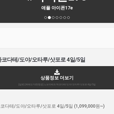
애플 아이폰17e
하코다테/도야/오타루/삿포로 4일/5일
상품정보 더보기
[일본] [북해도/대한항공] 노보리베츠/하코다테/도야/오타루/삿포로 4일/5일
다테/도야/오타루/삿포로 4일/5일 (1,099,000원~)