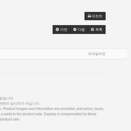
프린트
이전
다음
목록
모바일버전
공받습니다.
 판매의 당사자가 아닙니다.
. Product images and information are provided, and prices, taxes,
 a party to the product sale. Dajalsa is compensated by these
product sale.