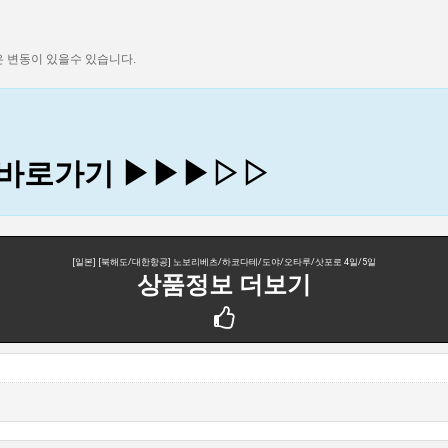
격은 변동이 있을수 있습니다.
바로가기 ▶▶▶︎︎▷▷
[일본] [북해도/대한항공] 노보리베츠/하코다테/도야/오타루/삿포로 4일/5일
상품정보 더보기